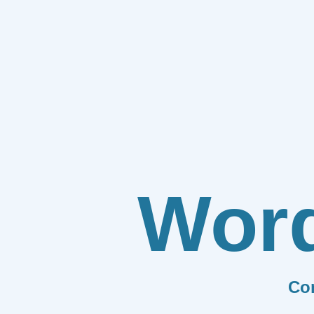
Wor
Co